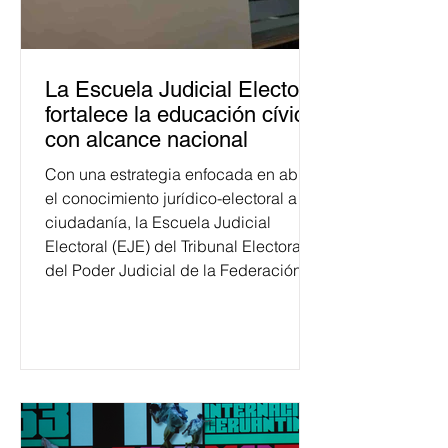
La Escuela Judicial Electoral
fortalece la educación cívica
con alcance nacional
Con una estrategia enfocada en abrir
el conocimiento jurídico-electoral a la
ciudadanía, la Escuela Judicial
Electoral (EJE) del Tribunal Electoral
del Poder Judicial de la Federación
ha formado, desde 2018, a más de
650 mil personas en todo el país en
temas relacionados con la
democracia y el derecho electoral.
Esta cifra da cuenta del papel que ha
asumido la EJE en la difusión de la
justicia electoral como un bien