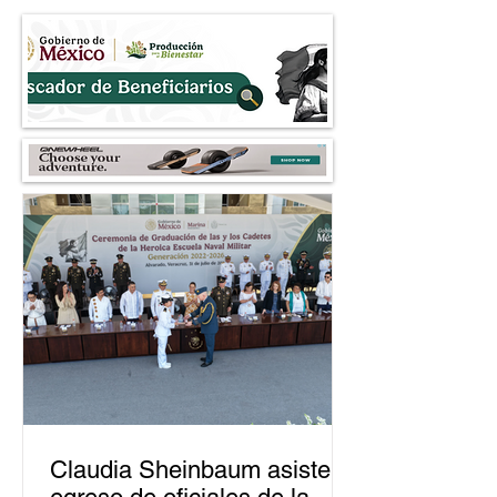
árboles al 2030
Nezahualcóyotl
Claudia Sheinbaum asiste a