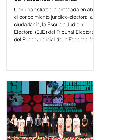
Con una estrategia enfocada en abrir
el conocimiento jurídico-electoral a la
ciudadanía, la Escuela Judicial
Electoral (EJE) del Tribunal Electoral
del Poder Judicial de la Federación
ha formado, desde 2018, a más de
650 mil personas en todo el país en
temas relacionados con la
democracia y el derecho electoral.
Esta cifra da cuenta del papel que ha
asumido la EJE en la difusión de la
justicia electoral como un bien
público. La mayor parte de las
personas capacitadas no forma