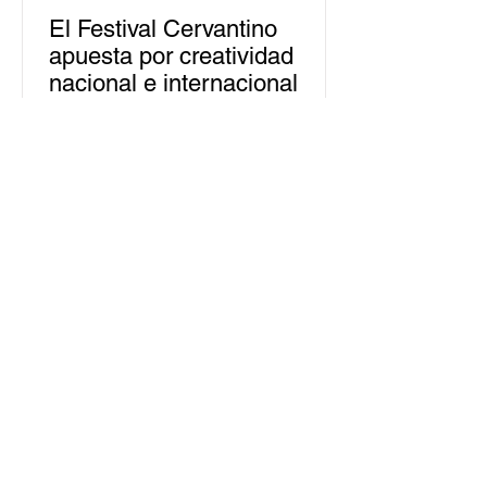
El Festival Cervantino
apuesta por creatividad
nacional e internacional
La edición 53 del Festival
Internacional Cervantino (FIC) se
llevará a cabo del 10 al 26 de octubre
en Guanajuato, con una
programación...