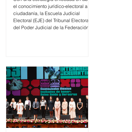
el conocimiento jurídico-electoral a la
ciudadanía, la Escuela Judicial
Electoral (EJE) del Tribunal Electoral
del Poder Judicial de la Federación
ha formado, desde 2018, a más de
650 mil personas en todo el país en
temas relacionados con la
democracia y el derecho electoral.
Esta cifra da cuenta del papel que ha
asumido la EJE en la difusión de la
justicia electoral como un bien
público. La mayor parte de las
personas capacitadas no forma