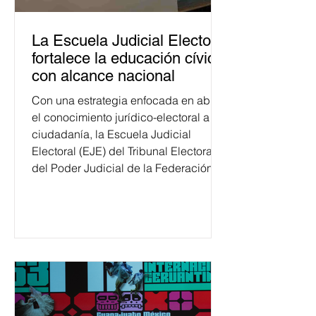
La Escuela Judicial Electoral
fortalece la educación cívica
con alcance nacional
Con una estrategia enfocada en abrir
el conocimiento jurídico-electoral a la
ciudadanía, la Escuela Judicial
Electoral (EJE) del Tribunal Electoral
del Poder Judicial de la Federación
ha formado, desde 2018, a más de
650 mil personas en todo el país en
temas relacionados con la
democracia y el derecho electoral.
Esta cifra da cuenta del papel que ha
asumido la EJE en la difusión de la
justicia electoral como un bien
público. La mayor parte de las