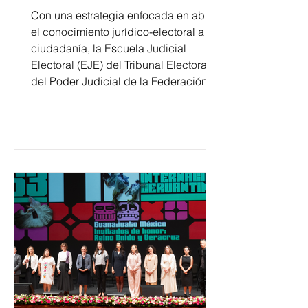
Con una estrategia enfocada en abrir
el conocimiento jurídico-electoral a la
ciudadanía, la Escuela Judicial
Electoral (EJE) del Tribunal Electoral
del Poder Judicial de la Federación
ha formado, desde 2018, a más de
650 mil personas en todo el país en
temas relacionados con la
democracia y el derecho electoral.
Esta cifra da cuenta del papel que ha
asumido la EJE en la difusión de la
justicia electoral como un bien
público. La mayor parte de las
personas capacitadas no forma