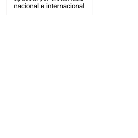
nacional e internacional
La edición 53 del Festival
Internacional Cervantino (FIC) se
llevará a cabo del 10 al 26 de octubre
en Guanajuato, con una
programación...