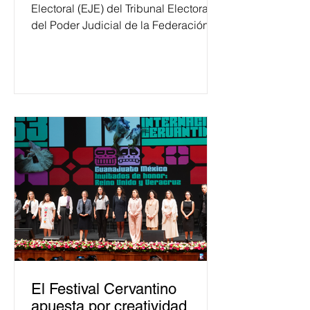
Electoral (EJE) del Tribunal Electoral
del Poder Judicial de la Federación
ha formado, desde 2018, a más de
650 mil personas en todo el país en
temas relacionados con la
democracia y el derecho electoral.
Esta cifra da cuenta del papel que ha
asumido la EJE en la difusión de la
justicia electoral como un bien
público. La mayor parte de las
personas capacitadas no forma
El Festival Cervantino
apuesta por creatividad