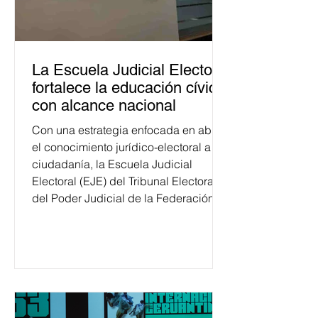
La Escuela Judicial Electoral
fortalece la educación cívica
con alcance nacional
Con una estrategia enfocada en abrir
el conocimiento jurídico-electoral a la
ciudadanía, la Escuela Judicial
Electoral (EJE) del Tribunal Electoral
del Poder Judicial de la Federación
ha formado, desde 2018, a más de
650 mil personas en todo el país en
temas relacionados con la
democracia y el derecho electoral.
Esta cifra da cuenta del papel que ha
asumido la EJE en la difusión de la
justicia electoral como un bien