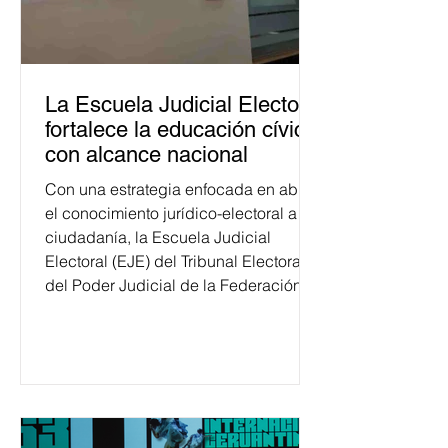
La Escuela Judicial Electoral
fortalece la educación cívica
con alcance nacional
Con una estrategia enfocada en abrir
el conocimiento jurídico-electoral a la
ciudadanía, la Escuela Judicial
Electoral (EJE) del Tribunal Electoral
del Poder Judicial de la Federación
ha formado, desde 2018, a más de
650 mil personas en todo el país en
temas relacionados con la
democracia y el derecho electoral.
Esta cifra da cuenta del papel que ha
asumido la EJE en la difusión de la