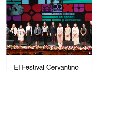
justicia electoral como un bien
público. La mayor parte de las
personas capacitadas no forma
El Festival Cervantino
apuesta por creatividad
nacional e internacional
La edición 53 del Festival
Internacional Cervantino (FIC) se
llevará a cabo del 10 al 26 de octubre
en Guanajuato, con una
programación...