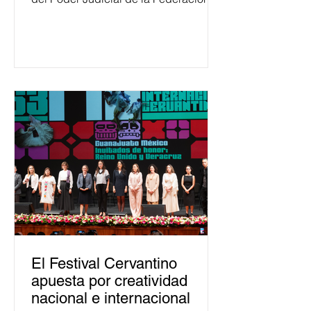
ha formado, desde 2018, a más de
650 mil personas en todo el país en
temas relacionados con la
democracia y el derecho electoral.
Esta cifra da cuenta del papel que ha
asumido la EJE en la difusión de la
justicia electoral como un bien
público. La mayor parte de las
personas capacitadas no forma
El Festival Cervantino
apuesta por creatividad
nacional e internacional