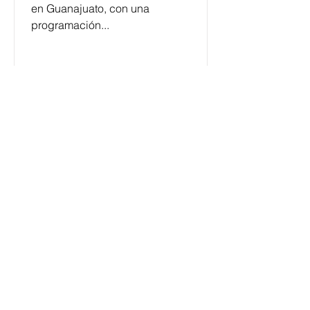
en Guanajuato, con una
programación...
César y su Jardín: la banda
mexicana que la está