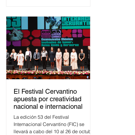
democracia y el derecho electoral.
Esta cifra da cuenta del papel que ha
asumido la EJE en la difusión de la
justicia electoral como un bien
público. La mayor parte de las
personas capacitadas no forma
El Festival Cervantino
apuesta por creatividad
nacional e internacional
La edición 53 del Festival
Internacional Cervantino (FIC) se
llevará a cabo del 10 al 26 de octubre