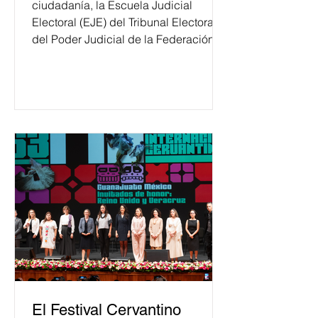
ciudadanía, la Escuela Judicial
Electoral (EJE) del Tribunal Electoral
del Poder Judicial de la Federación
ha formado, desde 2018, a más de
650 mil personas en todo el país en
temas relacionados con la
democracia y el derecho electoral.
Esta cifra da cuenta del papel que ha
asumido la EJE en la difusión de la
justicia electoral como un bien
público. La mayor parte de las
personas capacitadas no forma
El Festival Cervantino