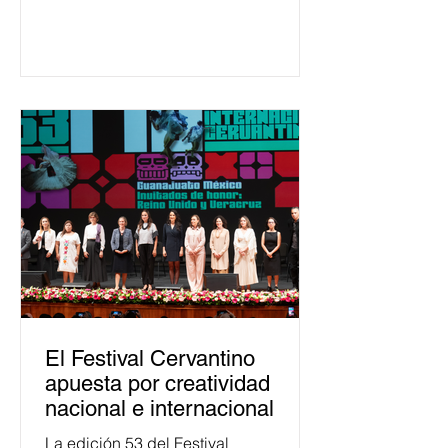
ha formado, desde 2018, a más de
650 mil personas en todo el país en
temas relacionados con la
democracia y el derecho electoral.
Esta cifra da cuenta del papel que ha
asumido la EJE en la difusión de la
justicia electoral como un bien
público. La mayor parte de las
personas capacitadas no forma
El Festival Cervantino
apuesta por creatividad
nacional e internacional
La edición 53 del Festival