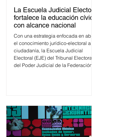
La Escuela Judicial Electoral
fortalece la educación cívica
con alcance nacional
Con una estrategia enfocada en abrir
el conocimiento jurídico-electoral a la
ciudadanía, la Escuela Judicial
Electoral (EJE) del Tribunal Electoral
del Poder Judicial de la Federación
ha formado, desde 2018, a más de
650 mil personas en todo el país en
temas relacionados con la
democracia y el derecho electoral.
Esta cifra da cuenta del papel que ha
asumido la EJE en la difusión de la
justicia electoral como un bien
público. La mayor parte de las
personas capacitadas no forma