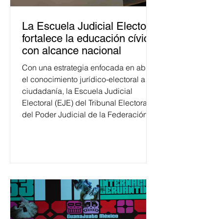
La Escuela Judicial Electoral
fortalece la educación cívica
con alcance nacional
Con una estrategia enfocada en abrir
el conocimiento jurídico-electoral a la
ciudadanía, la Escuela Judicial
Electoral (EJE) del Tribunal Electoral
del Poder Judicial de la Federación
ha formado, desde 2018, a más de
650 mil personas en todo el país en
temas relacionados con la
democracia y el derecho electoral.
Esta cifra da cuenta del papel que ha
asumido la EJE en la difusión de la
justicia electoral como un bien
público. La mayor parte de las