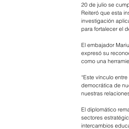
20 de julio se cum
Reiteró que esta i
investigación apli
para fortalecer el d
El embajador Mariu
expresó su reconoc
como una herramient
“Este vínculo entre
democrática de nue
nuestras relacione
El diplomático rem
sectores estratégi
intercambios educat