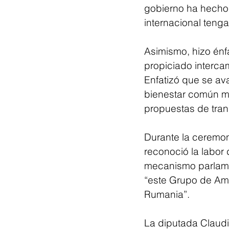
gobierno ha hecho 
internacional teng
Asimismo, hizo énf
propiciado interca
Enfatizó que se av
bienestar común me
propuestas de tran
Durante la ceremon
reconoció la labor
mecanismo parlame
“este Grupo de Ami
Rumania”.
La diputada Claudi