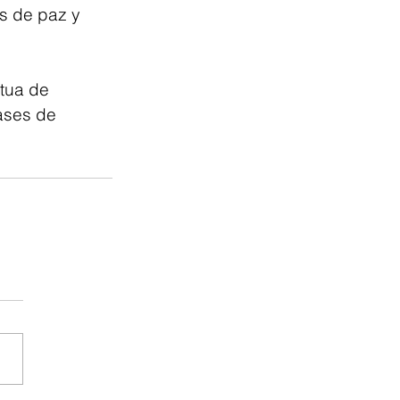
s de paz y 
utua de 
ases de 