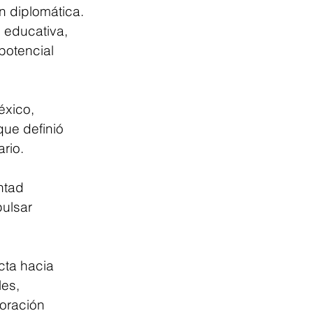
 diplomática. 
 educativa, 
potencial 
xico, 
ue definió 
rio.
ntad 
ulsar 
ta hacia 
es, 
oración 