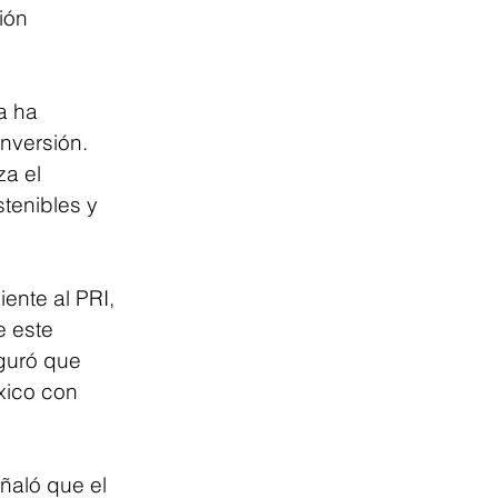
ión 
a ha 
nversión. 
a el 
tenibles y 
ente al PRI, 
e este 
guró que 
xico con 
ñaló que el 