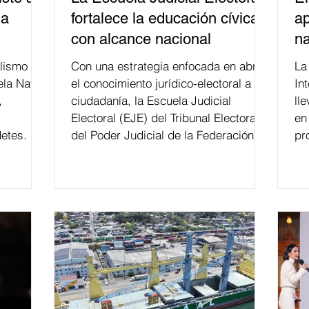
la
fortalece la educación cívica
ap
con alcance nacional
na
lismo
Con una estrategia enfocada en abrir
La edición 53 del Festi
ela Naval
el conocimiento jurídico-electoral a la
In
,
ciudadanía, la Escuela Judicial
ll
Electoral (EJE) del Tribunal Electoral
en
etes.
del Poder Judicial de la Federación ha
pr
formado, desde 2018, a más de 650
mil personas en todo el país en temas
relacionados con la democracia y el
derecho electoral. Esta cifra da cuenta
del papel que ha asumido la EJE en la
difusión de la justicia electoral como
un bien público. La mayor parte de las
personas capacitadas no forma