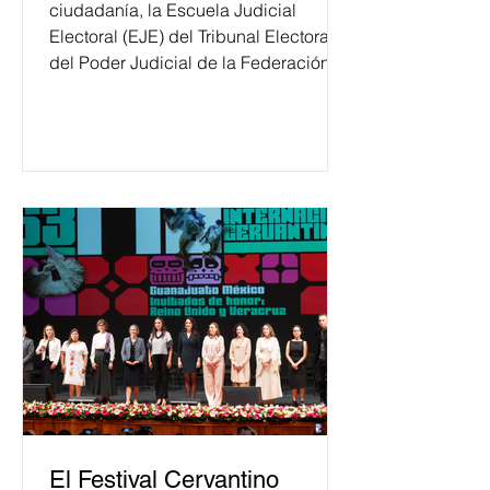
ciudadanía, la Escuela Judicial
Electoral (EJE) del Tribunal Electoral
del Poder Judicial de la Federación
ha formado, desde 2018, a más de
650 mil personas en todo el país en
temas relacionados con la
democracia y el derecho electoral.
Esta cifra da cuenta del papel que ha
asumido la EJE en la difusión de la
justicia electoral como un bien
público. La mayor parte de las
personas capacitadas no forma
El Festival Cervantino