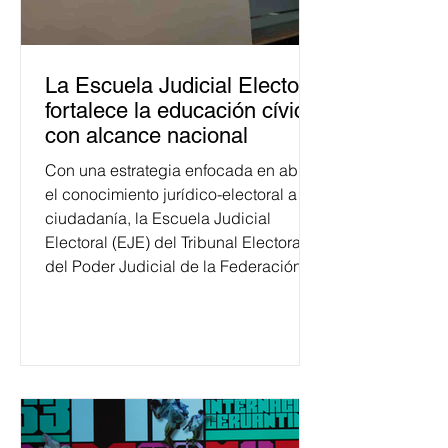
La Escuela Judicial Electoral
fortalece la educación cívica
con alcance nacional
Con una estrategia enfocada en abrir
el conocimiento jurídico-electoral a la
ciudadanía, la Escuela Judicial
Electoral (EJE) del Tribunal Electoral
del Poder Judicial de la Federación
ha formado, desde 2018, a más de
650 mil personas en todo el país en
temas relacionados con la
democracia y el derecho electoral.
Esta cifra da cuenta del papel que ha
asumido la EJE en la difusión de la
justicia electoral como un bien