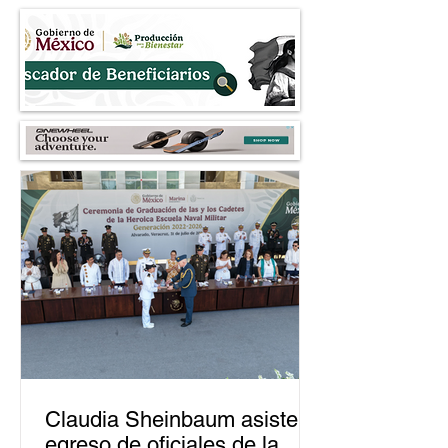
Nezahualcóyotl
petroleros
Claudia Sheinbaum asiste a
egreso de oficiales de la