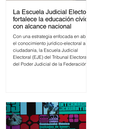
La Escuela Judicial Electoral
fortalece la educación cívica
con alcance nacional
Con una estrategia enfocada en abrir
el conocimiento jurídico-electoral a la
ciudadanía, la Escuela Judicial
Electoral (EJE) del Tribunal Electoral
del Poder Judicial de la Federación
ha formado, desde 2018, a más de
650 mil personas en todo el país en
temas relacionados con la
democracia y el derecho electoral.
Esta cifra da cuenta del papel que ha
asumido la EJE en la difusión de la
justicia electoral como un bien
público. La mayor parte de las
personas capacitadas no forma