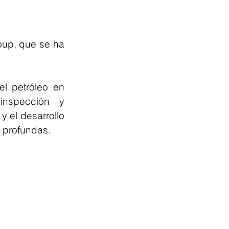
up, que se ha 
l petróleo en 
nspección y 
 el desarrollo 
s profundas.