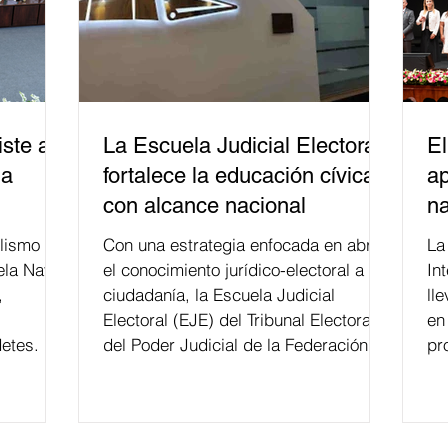
ste a
La Escuela Judicial Electoral
El
la
fortalece la educación cívica
ap
con alcance nacional
na
lismo
Con una estrategia enfocada en abrir
La edición 53 del Festi
ela Naval
el conocimiento jurídico-electoral a la
In
,
ciudadanía, la Escuela Judicial
ll
Electoral (EJE) del Tribunal Electoral
en
etes.
del Poder Judicial de la Federación ha
pr
formado, desde 2018, a más de 650
mil personas en todo el país en temas
relacionados con la democracia y el
derecho electoral. Esta cifra da cuenta