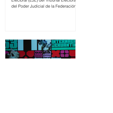
Electoral (EJE) del Tribunal Electoral
del Poder Judicial de la Federación
ha formado, desde 2018, a más de
650 mil personas en todo el país en
temas relacionados con la
democracia y el derecho electoral.
Esta cifra da cuenta del papel que ha
asumido la EJE en la difusión de la
justicia electoral como un bien
público. La mayor parte de las
personas capacitadas no forma
El Festival Cervantino
apuesta por creatividad