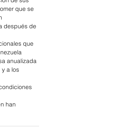
comer que se 
n 
a después de 
cionales que 
enezuela 
sa anualizada 
y a los 
condiciones 
én han 