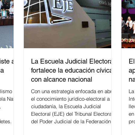
ste a
La Escuela Judicial Electoral
El
la
fortalece la educación cívica
ap
con alcance nacional
na
lismo
Con una estrategia enfocada en abrir
La edición 53 del Festi
ela Naval
el conocimiento jurídico-electoral a la
In
,
ciudadanía, la Escuela Judicial
ll
Electoral (EJE) del Tribunal Electoral
en
etes.
del Poder Judicial de la Federación ha
pr
formado, desde 2018, a más de 650