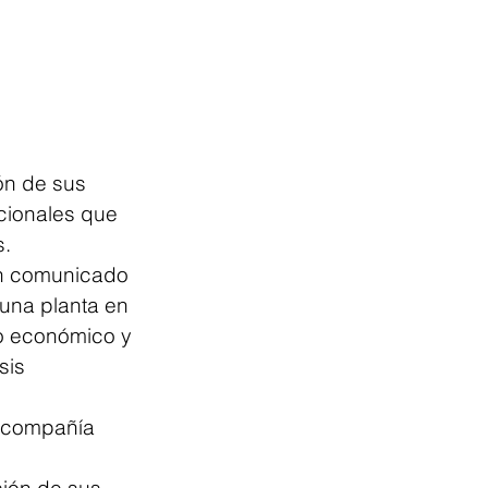
ón de sus 
cionales que 
s.
un comunicado 
 una planta en 
ro económico y 
sis 
a compañía 
ión de sus 