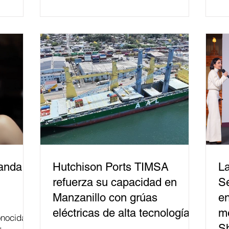
mil personas en todo el país en temas
relacionados con la democracia y el
derecho electoral. Esta cifra da cuenta
del papel que ha asumido la EJE en la
difusión de la justicia electoral como
un bien público. La mayor parte de las
personas capacitadas no forma
banda
Hutchison Ports TIMSA
La
refuerza su capacidad en
Se
Manzanillo con grúas
en
eléctricas de alta tecnología
me
nocida
S