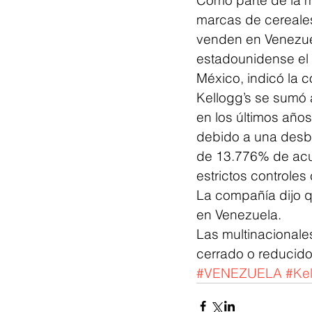
marcas de cereales
venden en Venezuel
estadounidense el
México, indicó la 
Kellogg’s se sumó 
en los últimos año
debido a una desbo
de 13.776% de acue
estrictos controle
La compañía dijo 
en Venezuela.
Las multinacionale
cerrado o reducido
#VENEZUELA
#Ke