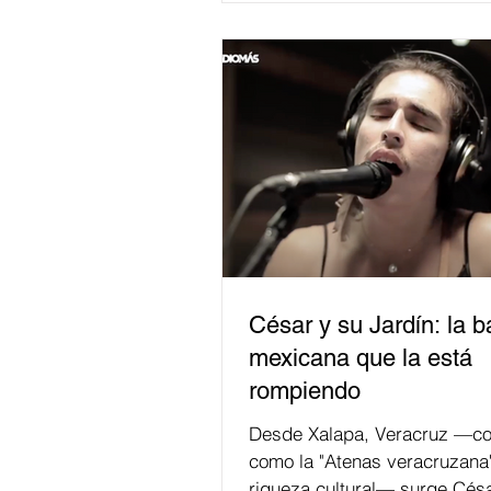
César y su Jardín: la 
mexicana que la está
rompiendo
Desde Xalapa, Veracruz —co
como la "Atenas veracruzana
riqueza cultural— surge Césa