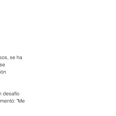
sos, se ha 
se 
ión 
n desafío 
omentó: "Me 