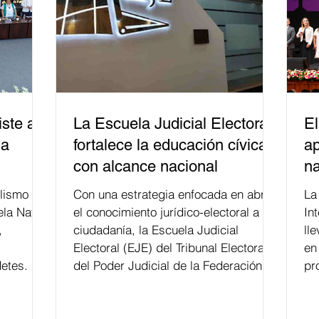
ste a
La Escuela Judicial Electoral
El
la
fortalece la educación cívica
ap
con alcance nacional
na
lismo
Con una estrategia enfocada en abrir
La edición 53 del Festi
ela Naval
el conocimiento jurídico-electoral a la
In
,
ciudadanía, la Escuela Judicial
ll
Electoral (EJE) del Tribunal Electoral
en
etes.
del Poder Judicial de la Federación ha
pr
formado, desde 2018, a más de 650
mil personas en todo el país en temas
relacionados con la democracia y el