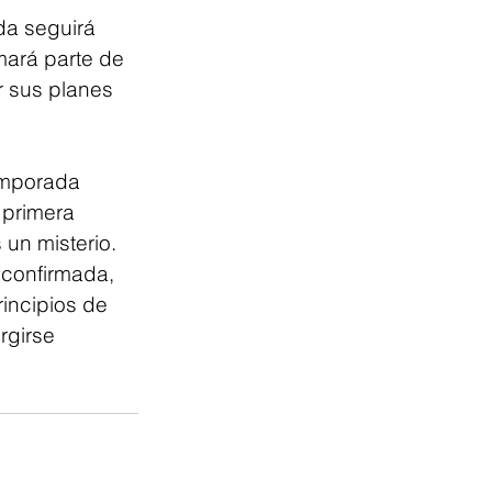
da seguirá 
mará parte de 
r sus planes 
emporada 
 primera 
 un misterio.
confirmada, 
rincipios de 
rgirse 