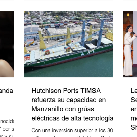
derecho electoral. Esta cifra da cuenta
del papel que ha asumido la EJE en la
difusión de la justicia electoral como
un bien público. La mayor parte de las
personas capacitadas no forma
banda
Hutchison Ports TIMSA
La
refuerza su capacidad en
Se
Manzanillo con grúas
en
eléctricas de alta tecnología
me
nocida
S
" por su
Con una inversión superior a los 300
r y su