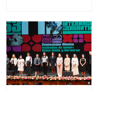
temas relacionados con la
democracia y el derecho electoral.
Esta cifra da cuenta del papel que ha
asumido la EJE en la difusión de la
justicia electoral como un bien
público. La mayor parte de las
personas capacitadas no forma
El Festival Cervantino
apuesta por creatividad
nacional e internacional
La edición 53 del Festival
Internacional Cervantino (FIC) se