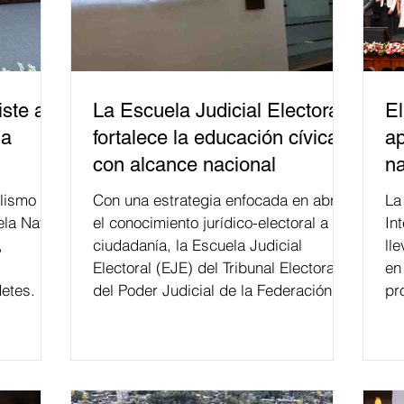
ste a
La Escuela Judicial Electoral
El
la
fortalece la educación cívica
ap
con alcance nacional
na
lismo
Con una estrategia enfocada en abrir
La edición 53 del Festi
ela Naval
el conocimiento jurídico-electoral a la
In
,
ciudadanía, la Escuela Judicial
ll
Electoral (EJE) del Tribunal Electoral
en
etes.
del Poder Judicial de la Federación ha
pr
formado, desde 2018, a más de 650
mil personas en todo el país en temas
relacionados con la democracia y el
derecho electoral. Esta cifra da cuenta
del papel que ha asumido la EJE en la