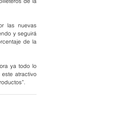
leteros de la 
r las nuevas 
endo y seguirá 
centaje de la 
ra ya todo lo 
ste atractivo 
roductos”.