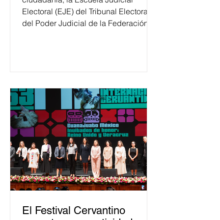
Electoral (EJE) del Tribunal Electoral
del Poder Judicial de la Federación
ha formado, desde 2018, a más de
650 mil personas en todo el país en
temas relacionados con la
democracia y el derecho electoral.
Esta cifra da cuenta del papel que ha
asumido la EJE en la difusión de la
justicia electoral como un bien
público. La mayor parte de las
personas capacitadas no forma
El Festival Cervantino