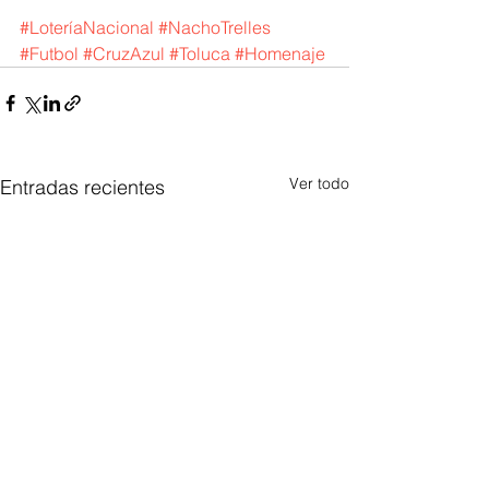
#LoteríaNacional
#NachoTrelles
#Futbol
#CruzAzul
#Toluca
#Homenaje
Ver todo
Entradas recientes