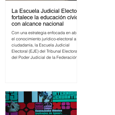
La Escuela Judicial Electoral
fortalece la educación cívica
con alcance nacional
Con una estrategia enfocada en abrir
el conocimiento jurídico-electoral a la
ciudadanía, la Escuela Judicial
Electoral (EJE) del Tribunal Electoral
del Poder Judicial de la Federación
ha formado, desde 2018, a más de
650 mil personas en todo el país en
temas relacionados con la
democracia y el derecho electoral.
Esta cifra da cuenta del papel que ha
asumido la EJE en la difusión de la
justicia electoral como un bien
público. La mayor parte de las
personas capacitadas no forma