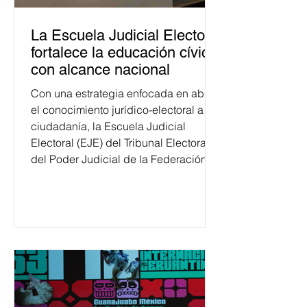
La Escuela Judicial Electoral
fortalece la educación cívica
con alcance nacional
Con una estrategia enfocada en abrir
el conocimiento jurídico-electoral a la
ciudadanía, la Escuela Judicial
Electoral (EJE) del Tribunal Electoral
del Poder Judicial de la Federación
ha formado, desde 2018, a más de
650 mil personas en todo el país en
temas relacionados con la
democracia y el derecho electoral.
Esta cifra da cuenta del papel que ha
asumido la EJE en la difusión de la
justicia electoral como un bien
público. La mayor parte de las