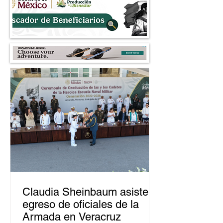
2027
robo a comercios
Claudia Sheinbaum asiste a
egreso de oficiales de la
Armada en Veracruz