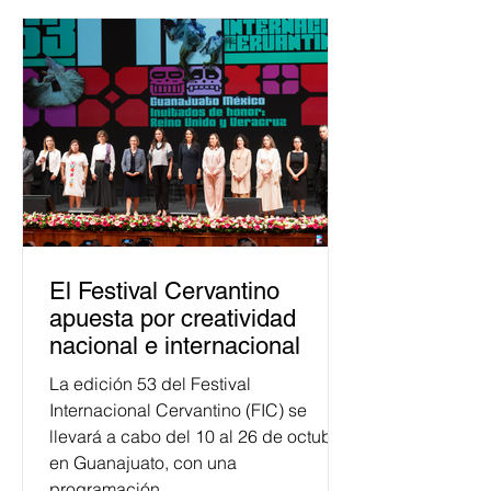
Esta cifra da cuenta del papel que ha
asumido la EJE en la difusión de la
justicia electoral como un bien
público. La mayor parte de las
personas capacitadas no forma
El Festival Cervantino
apuesta por creatividad
nacional e internacional
La edición 53 del Festival
Internacional Cervantino (FIC) se
llevará a cabo del 10 al 26 de octubre
en Guanajuato, con una
programación...