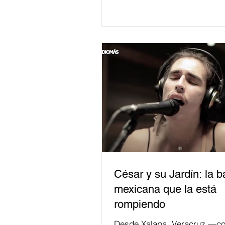
César y su Jardín: la 
mexicana que la está
rompiendo
Desde Xalapa, Veracruz —co