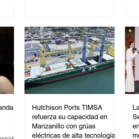
mil personas en todo el país en temas
relacionados con la democracia y el
derecho electoral. Esta cifra da cuenta
del papel que ha asumido la EJE en la
difusión de la justicia electoral como
un bien público. La mayor parte de las
personas capacitadas no forma
banda
Hutchison Ports TIMSA
La
refuerza su capacidad en
Se
Manzanillo con grúas
en
eléctricas de alta tecnología
me
nocida