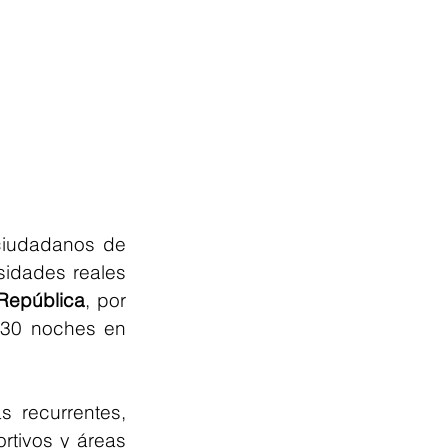
Con el objetivo de escuchar de viva voz las problemáticas de los ciudadanos de 
sidades reales 
República
, por 
 30 noches en 
 recurrentes, 
rtivos y áreas 