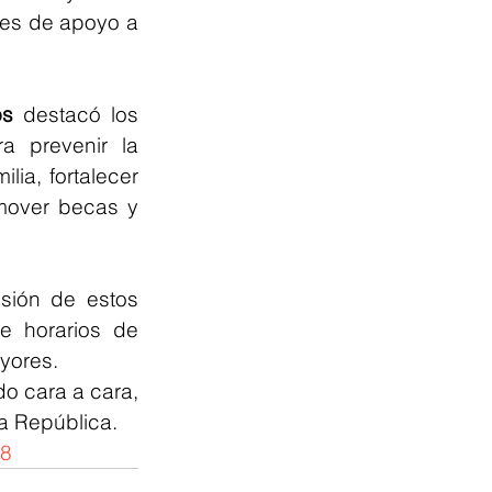
es de apoyo a 
os
 destacó los 
a prevenir la 
ia, fortalecer 
mover becas y 
sión de estos 
e horarios de 
yores.
o cara a cara, 
la República.
8