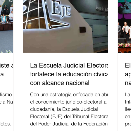
ste a
La Escuela Judicial Electoral
El
la
fortalece la educación cívica
ap
con alcance nacional
na
lismo
Con una estrategia enfocada en abrir
La edición 53 del Festi
ela Naval
el conocimiento jurídico-electoral a la
In
,
ciudadanía, la Escuela Judicial
ll
Electoral (EJE) del Tribunal Electoral
en
etes.
del Poder Judicial de la Federación ha
pr
formado, desde 2018, a más de 650