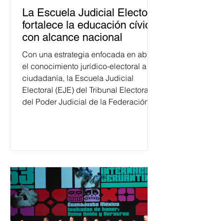
La Escuela Judicial Electoral
fortalece la educación cívica
con alcance nacional
Con una estrategia enfocada en abrir
el conocimiento jurídico-electoral a la
ciudadanía, la Escuela Judicial
Electoral (EJE) del Tribunal Electoral
del Poder Judicial de la Federación
ha formado, desde 2018, a más de
650 mil personas en todo el país en
temas relacionados con la
democracia y el derecho electoral.
Esta cifra da cuenta del papel que ha
asumido la EJE en la difusión de la
justicia electoral como un bien
público. La mayor parte de las
personas capacitadas no forma