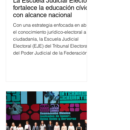
La Escuela Judicial Electoral
fortalece la educación cívica
con alcance nacional
Con una estrategia enfocada en abrir
el conocimiento jurídico-electoral a la
ciudadanía, la Escuela Judicial
Electoral (EJE) del Tribunal Electoral
del Poder Judicial de la Federación
ha formado, desde 2018, a más de
650 mil personas en todo el país en
temas relacionados con la
democracia y el derecho electoral.
Esta cifra da cuenta del papel que ha
asumido la EJE en la difusión de la
justicia electoral como un bien
público. La mayor parte de las
personas capacitadas no forma