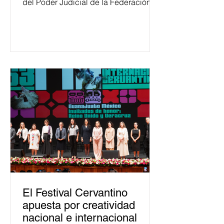
del Poder Judicial de la Federación
ha formado, desde 2018, a más de
650 mil personas en todo el país en
temas relacionados con la
democracia y el derecho electoral.
Esta cifra da cuenta del papel que ha
asumido la EJE en la difusión de la
justicia electoral como un bien
público. La mayor parte de las
personas capacitadas no forma
El Festival Cervantino
apuesta por creatividad
nacional e internacional