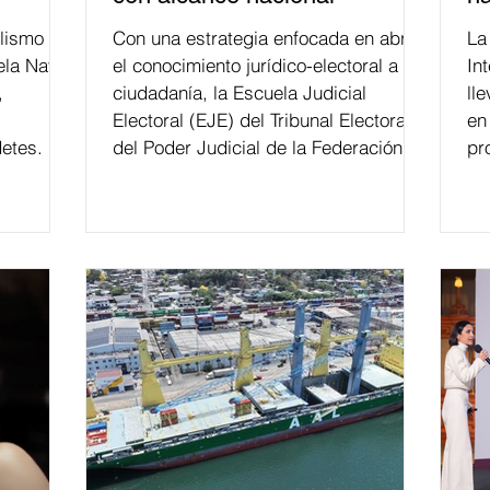
lismo
Con una estrategia enfocada en abrir
La edición 53 del Festi
ela Naval
el conocimiento jurídico-electoral a la
In
,
ciudadanía, la Escuela Judicial
ll
Electoral (EJE) del Tribunal Electoral
en
etes.
del Poder Judicial de la Federación ha
pr
formado, desde 2018, a más de 650
mil personas en todo el país en temas
relacionados con la democracia y el
derecho electoral. Esta cifra da cuenta
del papel que ha asumido la EJE en la
difusión de la justicia electoral como
un bien público. La mayor parte de las
personas capacitadas no forma