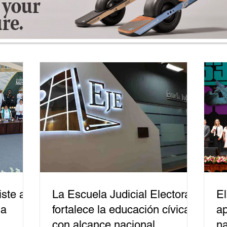
ste a
La Escuela Judicial Electoral
El
la
fortalece la educación cívica
ap
con alcance nacional
na