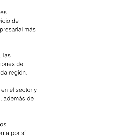
res 
icio de 
presarial más 
 las 
ciones de 
ada región.
n el sector y 
no, además de 
los 
nta por sí 