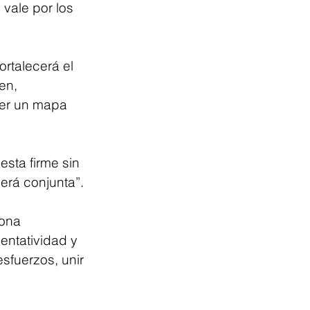
vale por los 
rtalecerá el 
en, 
cer un mapa 
sta firme sin 
erá conjunta”.
ona 
ntatividad y 
sfuerzos, unir 