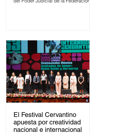
del Poder Judicial de la Federación
ha formado, desde 2018, a más de
650 mil personas en todo el país en
temas relacionados con la
democracia y el derecho electoral.
Esta cifra da cuenta del papel que ha
asumido la EJE en la difusión de la
justicia electoral como un bien
público. La mayor parte de las
personas capacitadas no forma
El Festival Cervantino
apuesta por creatividad
nacional e internacional