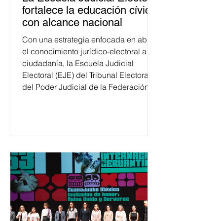
fortalece la educación cívica
con alcance nacional
Con una estrategia enfocada en abrir
el conocimiento jurídico-electoral a la
ciudadanía, la Escuela Judicial
Electoral (EJE) del Tribunal Electoral
del Poder Judicial de la Federación
ha formado, desde 2018, a más de
650 mil personas en todo el país en
temas relacionados con la
democracia y el derecho electoral.
Esta cifra da cuenta del papel que ha
asumido la EJE en la difusión de la
justicia electoral como un bien
público. La mayor parte de las
personas capacitadas no forma