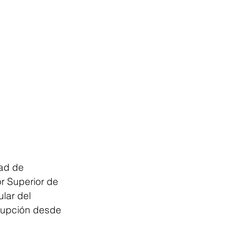
dad de 
r Superior de 
lar del 
rrupción desde 