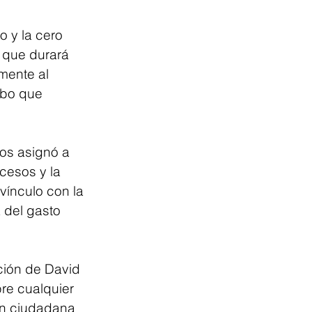
o y la cero 
n que durará 
mente al 
mbo que 
ios asignó a 
cesos y la 
vínculo con la 
 del gasto 
ción de David 
re cualquier 
ión ciudadana 