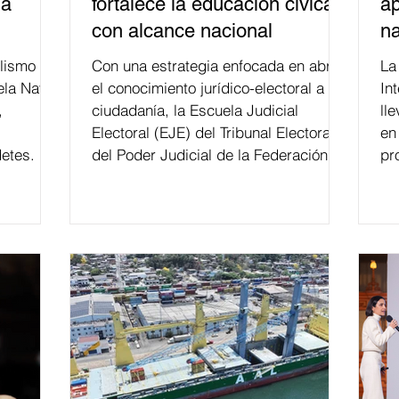
la
fortalece la educación cívica
ap
con alcance nacional
na
lismo
Con una estrategia enfocada en abrir
La edición 53 del Festi
ela Naval
el conocimiento jurídico-electoral a la
In
,
ciudadanía, la Escuela Judicial
ll
Electoral (EJE) del Tribunal Electoral
en
etes.
del Poder Judicial de la Federación ha
pr
formado, desde 2018, a más de 650
mil personas en todo el país en temas
relacionados con la democracia y el
derecho electoral. Esta cifra da cuenta
del papel que ha asumido la EJE en la
difusión de la justicia electoral como
un bien público. La mayor parte de las
personas capacitadas no forma