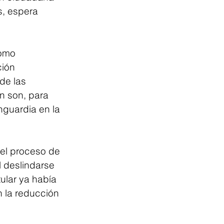
, espera 
como 
ión 
de las 
n son, para 
nguardia en la 
 el proceso de 
 deslindarse 
ular ya había 
n la reducción 