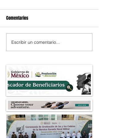
Comentarios
Escribir un comentario...
Ulises Mejía Haro aventaja a
Más de 6.7 millon
cinco perfiles en medición
pesos en mercanc
de GobernArte rumbo a
recuperada por la 
elección en Zacatecas de
durante operativo
2027
robo a comercios