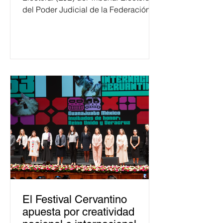
del Poder Judicial de la Federación
ha formado, desde 2018, a más de
650 mil personas en todo el país en
temas relacionados con la
democracia y el derecho electoral.
Esta cifra da cuenta del papel que ha
asumido la EJE en la difusión de la
justicia electoral como un bien
público. La mayor parte de las
personas capacitadas no forma
El Festival Cervantino
apuesta por creatividad