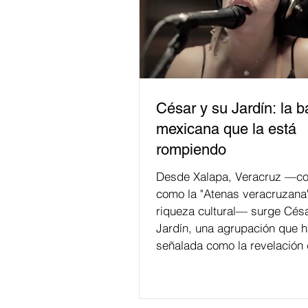
César y su Jardín: la 
mexicana que la está
rompiendo
Desde Xalapa, Veracruz —co
como la "Atenas veracruzana
riqueza cultural— surge Césa
Jardín, una agrupación que h
señalada como la revelación 
en la escena de la música de