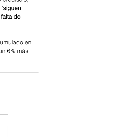
 "
siguen 
falta de 
cumulado en 
, un 6% más 