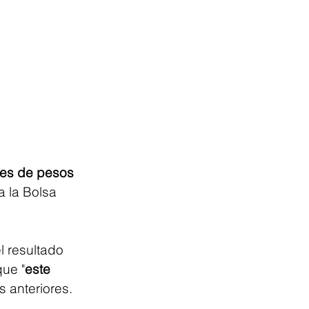
ones de pesos 
a la Bolsa 
l resultado 
que "
este 
s anteriores.