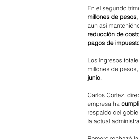
En el segundo trime
millones de pesos
aun así manteniénd
reducción de costos
pagos de impuesto
Los ingresos totale
millones de pesos
junio
.
Carlos Cortez, dire
empresa ha 
cumpl
respaldo del gobier
la actual administr
Romero rechazó las