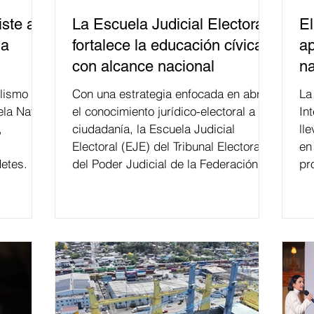
ste a
La Escuela Judicial Electoral
El
la
fortalece la educación cívica
ap
con alcance nacional
na
lismo
Con una estrategia enfocada en abrir
La edición 53 del Festi
ela Naval
el conocimiento jurídico-electoral a la
In
,
ciudadanía, la Escuela Judicial
ll
Electoral (EJE) del Tribunal Electoral
en
etes.
del Poder Judicial de la Federación ha
pr
formado, desde 2018, a más de 650
mil personas en todo el país en temas
relacionados con la democracia y el
derecho electoral. Esta cifra da cuenta
del papel que ha asumido la EJE en la
difusión de la justicia electoral como
un bien público. La mayor parte de las
personas capacitadas no forma