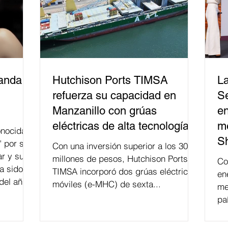
banda
Hutchison Ports TIMSA
La
refuerza su capacidad en
Se
Manzanillo con grúas
en
eléctricas de alta tecnología
me
nocida
S
" por su
Con una inversión superior a los 300
r y su
millones de pesos, Hutchison Ports
Co
a sido
TIMSA incorporó dos grúas eléctricas
en
del año
móviles (e-MHC) de sexta...
me
 fusión.
pa