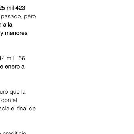
25 mil 423 
 pasado, pero 
 a la 
, y menores 
14 mil 156 
de enero a 
uró que la 
 con el 
ia el final de 
crediticio, 