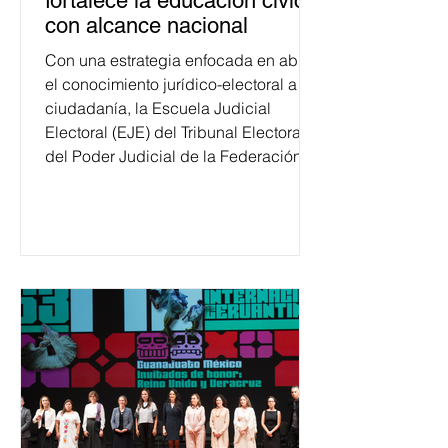
fortalece la educación cívica
con alcance nacional
Con una estrategia enfocada en abrir
el conocimiento jurídico-electoral a la
ciudadanía, la Escuela Judicial
Electoral (EJE) del Tribunal Electoral
del Poder Judicial de la Federación
ha formado, desde 2018, a más de
650 mil personas en todo el país en
temas relacionados con la
democracia y el derecho electoral.
Esta cifra da cuenta del papel que ha
asumido la EJE en la difusión de la
justicia electoral como un bien
público. La mayor parte de las
personas capacitadas no forma