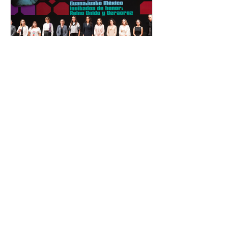
personas capacitadas no forma
El Festival Cervantino
apuesta por creatividad
nacional e internacional
La edición 53 del Festival
Internacional Cervantino (FIC) se
llevará a cabo del 10 al 26 de octubre
en Guanajuato, con una
programación...