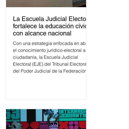
La Escuela Judicial Electoral
fortalece la educación cívica
con alcance nacional
Con una estrategia enfocada en abrir
el conocimiento jurídico-electoral a la
ciudadanía, la Escuela Judicial
Electoral (EJE) del Tribunal Electoral
del Poder Judicial de la Federación
ha formado, desde 2018, a más de
650 mil personas en todo el país en
temas relacionados con la
democracia y el derecho electoral.
Esta cifra da cuenta del papel que ha
asumido la EJE en la difusión de la
justicia electoral como un bien
público. La mayor parte de las