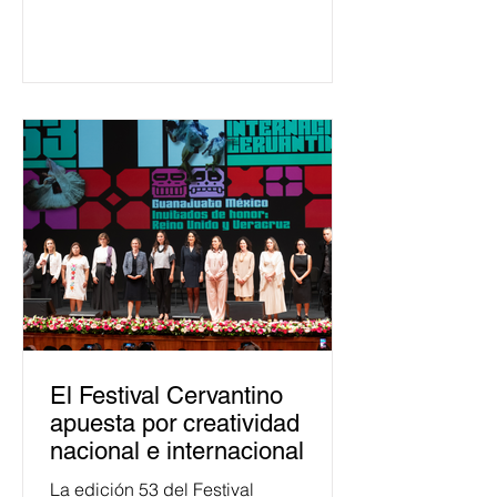
650 mil personas en todo el país en
temas relacionados con la
democracia y el derecho electoral.
Esta cifra da cuenta del papel que ha
asumido la EJE en la difusión de la
justicia electoral como un bien
público. La mayor parte de las
personas capacitadas no forma
El Festival Cervantino
apuesta por creatividad
nacional e internacional
La edición 53 del Festival