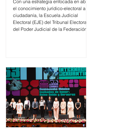
Con una estrategia enfocada en abrir
el conocimiento jurídico-electoral a la
ciudadanía, la Escuela Judicial
Electoral (EJE) del Tribunal Electoral
del Poder Judicial de la Federación
ha formado, desde 2018, a más de
650 mil personas en todo el país en
temas relacionados con la
democracia y el derecho electoral.
Esta cifra da cuenta del papel que ha
asumido la EJE en la difusión de la
justicia electoral como un bien
público. La mayor parte de las
personas capacitadas no forma