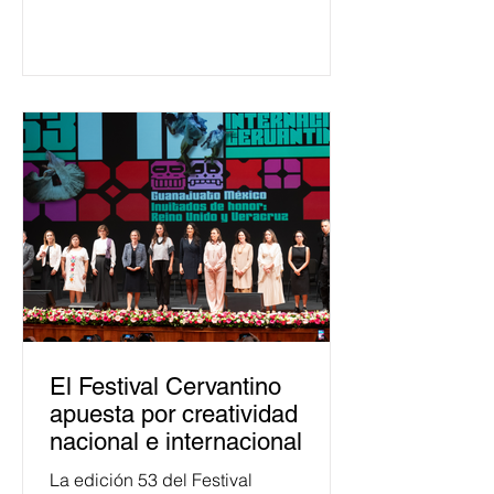
650 mil personas en todo el país en
temas relacionados con la
democracia y el derecho electoral.
Esta cifra da cuenta del papel que ha
asumido la EJE en la difusión de la
justicia electoral como un bien
público. La mayor parte de las
personas capacitadas no forma
El Festival Cervantino
apuesta por creatividad
nacional e internacional
La edición 53 del Festival