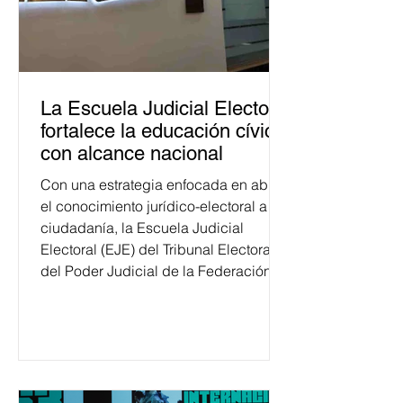
La Escuela Judicial Electoral
fortalece la educación cívica
con alcance nacional
Con una estrategia enfocada en abrir
el conocimiento jurídico-electoral a la
ciudadanía, la Escuela Judicial
Electoral (EJE) del Tribunal Electoral
del Poder Judicial de la Federación
ha formado, desde 2018, a más de
650 mil personas en todo el país en
temas relacionados con la
democracia y el derecho electoral.
Esta cifra da cuenta del papel que ha
asumido la EJE en la difusión de la