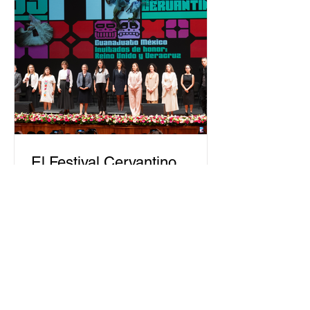
justicia electoral como un bien
público. La mayor parte de las
personas capacitadas no forma
El Festival Cervantino
apuesta por creatividad
nacional e internacional
La edición 53 del Festival
Internacional Cervantino (FIC) se
llevará a cabo del 10 al 26 de octubre
en Guanajuato, con una
programación...