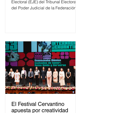
Electoral (EJE) del Tribunal Electoral
del Poder Judicial de la Federación
ha formado, desde 2018, a más de
650 mil personas en todo el país en
temas relacionados con la
democracia y el derecho electoral.
Esta cifra da cuenta del papel que ha
asumido la EJE en la difusión de la
justicia electoral como un bien
público. La mayor parte de las
personas capacitadas no forma
El Festival Cervantino
apuesta por creatividad