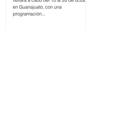
llevará a cabo del 10 al 26 de octubre
en Guanajuato, con una
programación...
César y su Jardín: la banda