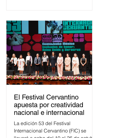
temas relacionados con la
democracia y el derecho electoral.
Esta cifra da cuenta del papel que ha
asumido la EJE en la difusión de la
justicia electoral como un bien
público. La mayor parte de las
personas capacitadas no forma
El Festival Cervantino
apuesta por creatividad
nacional e internacional
La edición 53 del Festival
Internacional Cervantino (FIC) se