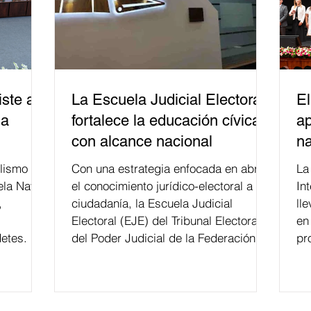
ste a
La Escuela Judicial Electoral
El
la
fortalece la educación cívica
ap
con alcance nacional
na
lismo
Con una estrategia enfocada en abrir
La edición 53 del Festi
ela Naval
el conocimiento jurídico-electoral a la
In
,
ciudadanía, la Escuela Judicial
ll
Electoral (EJE) del Tribunal Electoral
en
etes.
del Poder Judicial de la Federación ha
pr
formado, desde 2018, a más de 650
mil personas en todo el país en temas
relacionados con la democracia y el
derecho electoral. Esta cifra da cuenta