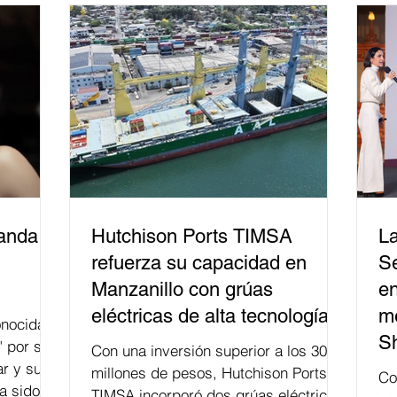
del papel que ha asumido la EJE en la
difusión de la justicia electoral como
un bien público. La mayor parte de las
personas capacitadas no forma
banda
Hutchison Ports TIMSA
La
refuerza su capacidad en
Se
Manzanillo con grúas
en
eléctricas de alta tecnología
me
nocida
S
" por su
Con una inversión superior a los 300
r y su
millones de pesos, Hutchison Ports
Co
a sido
TIMSA incorporó dos grúas eléctricas