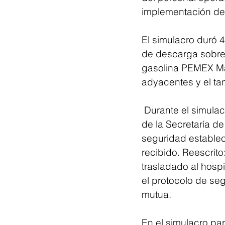
implementación de
El simulacro duró 
de descarga sobre
gasolina PEMEX Mag
adyacentes y el ta
 Durante el simulacro, se simuló a un trabajador herido que fue trasladado al hospital 
de la Secretaría d
seguridad establec
recibido. Reescrito
trasladado al hosp
el protocolo de se
mutua.
En el simulacro pa