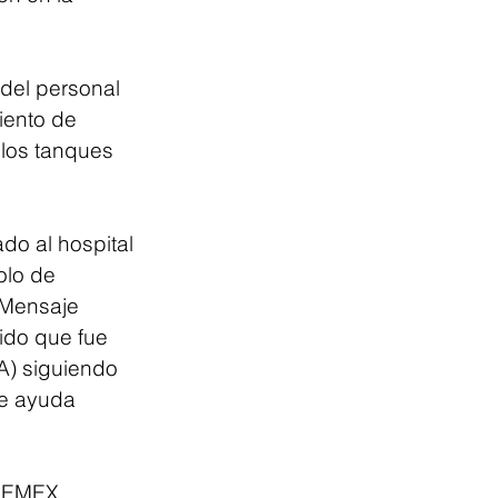
del personal 
ento de 
los tanques 
olo de 
.Mensaje 
ido que fue 
A) siguiendo 
de ayuda 
 PEMEX, 