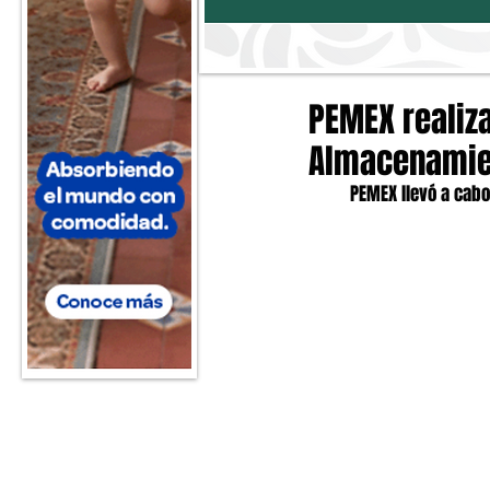
PEMEX realiza
Almacenamie
PEMEX llevó a cab