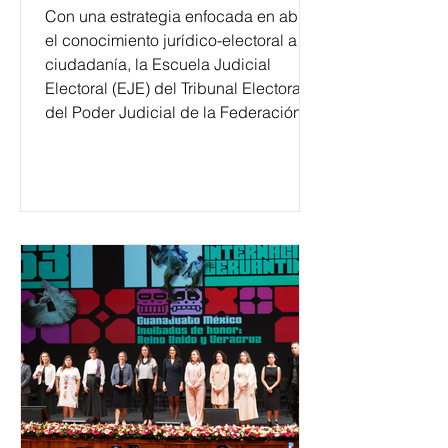
Con una estrategia enfocada en abrir
el conocimiento jurídico-electoral a la
ciudadanía, la Escuela Judicial
Electoral (EJE) del Tribunal Electoral
del Poder Judicial de la Federación
ha formado, desde 2018, a más de
650 mil personas en todo el país en
temas relacionados con la
democracia y el derecho electoral.
Esta cifra da cuenta del papel que ha
asumido la EJE en la difusión de la
justicia electoral como un bien
público. La mayor parte de las
personas capacitadas no forma