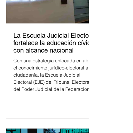
La Escuela Judicial Electoral
fortalece la educación cívica
con alcance nacional
Con una estrategia enfocada en abrir
el conocimiento jurídico-electoral a la
ciudadanía, la Escuela Judicial
Electoral (EJE) del Tribunal Electoral
del Poder Judicial de la Federación
ha formado, desde 2018, a más de
650 mil personas en todo el país en
temas relacionados con la
democracia y el derecho electoral.
Esta cifra da cuenta del papel que ha
asumido la EJE en la difusión de la