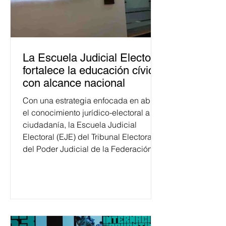
La Escuela Judicial Electoral
fortalece la educación cívica
con alcance nacional
Con una estrategia enfocada en abrir
el conocimiento jurídico-electoral a la
ciudadanía, la Escuela Judicial
Electoral (EJE) del Tribunal Electoral
del Poder Judicial de la Federación
ha formado, desde 2018, a más de
650 mil personas en todo el país en
temas relacionados con la
democracia y el derecho electoral.
Esta cifra da cuenta del papel que ha
asumido la EJE en la difusión de la